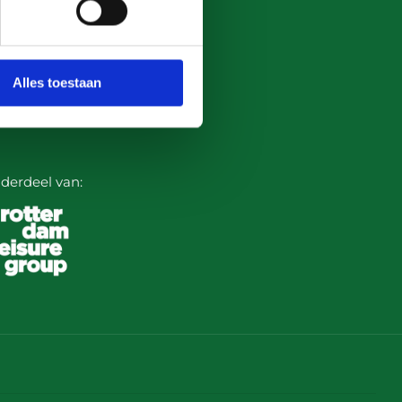
lg onze socials!
Alles toestaan
derdeel van: