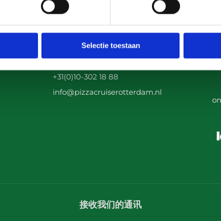
联系
Vo
Selectie toestaan
Parkhaven 15
3016 GM Rotterdam
+31(0)10-302 18 88
info@pizzacruiserotterdam.nl
on
接收我们的通讯