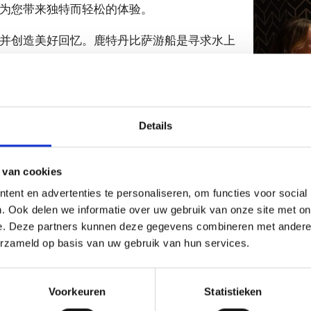
为您带来独特而轻松的体验。
并创造美好回忆。鹿特丹比萨游船是寻求水上
订，以免失望。
Details
 van cookies
ent en advertenties te personaliseren, om functies voor social
. Ook delen we informatie over uw gebruik van onze site met on
e. Deze partners kunnen deze gegevens combineren met andere i
erzameld op basis van uw gebruik van hun services.
您有问题吗？
钟：
+31 (0)10-302 18 88
Voorkeuren
Statistieken