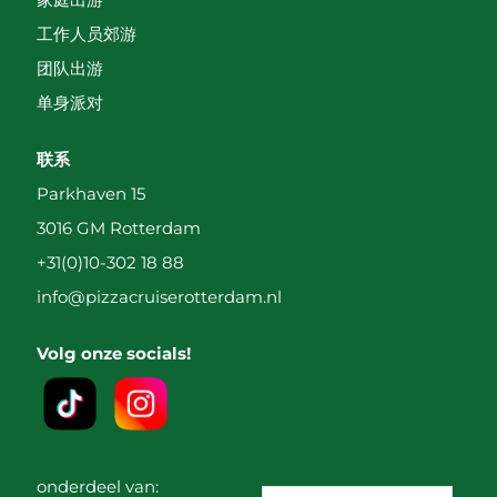
工作人员郊游
团队出游
单身派对
联系
Parkhaven 15
3016 GM Rotterdam
+31(0)10-302 18 88
info@pizzacruiserotterdam.nl
Volg onze socials!
onderdeel van: