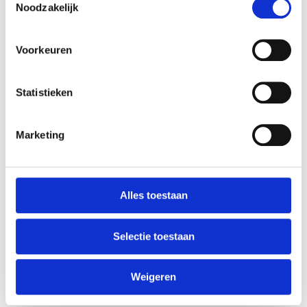
Noodzakelijk
Voorkeuren
新鲜披萨
Statistieken
Marketing
Alles toestaan
甜点
Selectie toestaan
订票
Weigeren