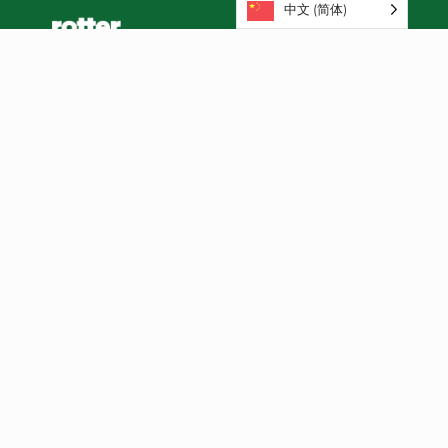
中文 (简体)
接收我们的通讯
2026 © 版权所有 - 鹿特丹休闲集团 |
Cookie政策
| 网
站由 vanStijl 设计
vanStijl