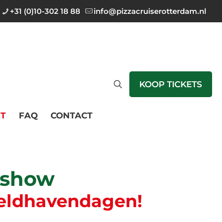
+31 (0)10-302 18 88
info@pizzacruiserotterdam.nl
KOOP TICKETS
T
FAQ
CONTACT
kshow
reldhavendagen!