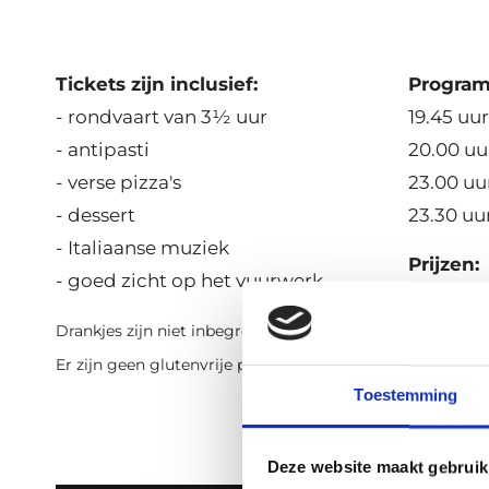
Tickets zijn inclusief:
Progra
- rondvaart van 3½ uur
19.45 uu
- antipasti
20.00 uu
- verse pizza's
23.00 uu
- dessert
23.30 uu
- Italiaanse muziek
Prijzen:
- goed zicht op het vuurwerk
Volwasse
Bambini (
Drankjes zijn niet inbegrepen.
Er zijn geen glutenvrije pizza's.
Toestemming
Deze website maakt gebruik