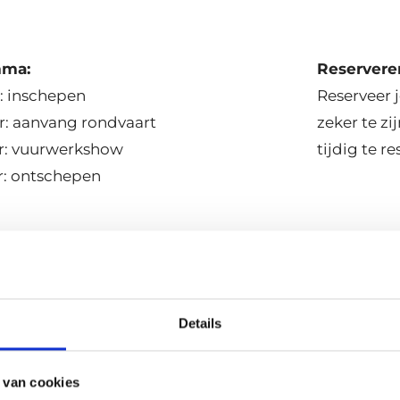
mma:
Reservere
r: inschepen
Reserveer 
r: aanvang rondvaart
zeker te z
r: vuurwerkshow
tijdig te r
r: ontschepen
nen: € 84,50
3 t/m 11): € 64,50
Details
 van cookies