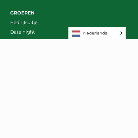
GROEPEN
Bedrijfsuitje
Date night
Nederlands
Familie
Gezinsuitje
Personeelsuitje
Teamuitje
Vrijgezellenfeest
CONTACT
Parkhaven 15
3016 GM Rotterdam
+31(0)10-302 18 88
info@pizzacruiserotterdam.nl